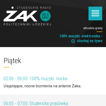
aktualnie gramy
100% muzyki: elektronika
słuchaj na żywo
Piątek
02:00 - 06:00:
100% muzyki: nocka
Usypiające, nocne brzmienia na antenie Żaka.
06:00 - 07:00:
Studencka prasówka