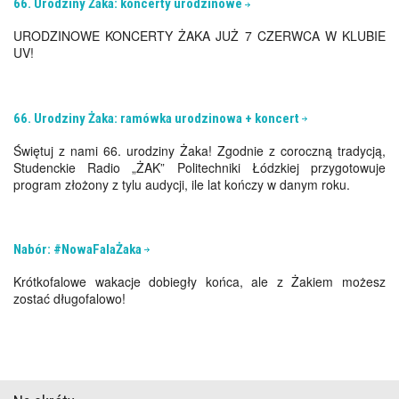
66. Urodziny Żaka: koncerty urodzinowe
URODZINOWE KONCERTY ŻAKA JUŻ 7 CZERWCA W KLUBIE
UV!
66. Urodziny Żaka: ramówka urodzinowa + koncert
Świętuj z nami 66. urodziny Żaka! Zgodnie z coroczną tradycją,
Studenckie Radio „ŻAK” Politechniki Łódzkiej przygotowuje
program złożony z tylu audycji, ile lat kończy w danym roku.
Nabór: #NowaFalaŻaka
Krótkofalowe wakacje dobiegły końca, ale z Żakiem możesz
zostać długofalowo!