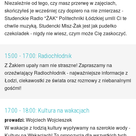
Niezależnie od tego, czy masz przerwę w zajęciach,
skończyłeś je wcześniej czy dopiero na nie zmierzasz -
Studenckie Radio "ŻAK" Politechniki Łódzkiej umili Ci te
chwile muzyką. Studencki Misz-Żak jest jak pudełko
czekoladek - nigdy nie wiesz, czym może Cię zaskoczyć.
15:00 - 17:00:
Radiochłodnik
Z Żakiem upały nam nie straszne! Zapraszamy na
orzeźwiający Radiochłodnik - najważniejsze informacje z
Łodzi, ciekawostki ze świata oraz rozmowy z niebanalnymi
gośćmi!
17:00 - 18:00:
Kultura na wakacjach
Wojciech Wojcieszek
prowadzi:
W wakacje z łodzią kultury wypływamy na szerokie wody -
Kultury na Wakacjach! To propozycja dla wszystkich tych,