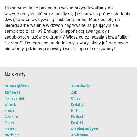
Eksperymentalne pasmo muzyczne przygotowaliśmy dla
wszystkich tych, którym znudziły się jakiekolwiek próby układania
dźwięku w przewidywalną i ustaloną formę. Masz ochotę na
nieregularne walenie w dzwon nagrywane na psującym się
samplerze z lat 70? Brakuje Ci japońskiej awangardy i
zagubionych tuzów elektroniki? Wiesz co oznaczają słowa "glitch"
i "drone"? Do tego pasma dodajemy utwory, kiedy już naprawdę
nie wiemy, gdzie by pasowały i wcale tego nie ukrywamy!
Na skróty
Strona główna
Aktualności
Ramówka
Żak
Poniedzialek
O Nas
Wtorek
Redakcja
Środa
Historia
Czwartek
Posłuchaj
Piątek
Kontakt
Sobota
Słuchaj na żywo
Niedziela
Archiwum