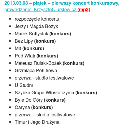
2013.03.08 – piątek – pierwszy koncert konkursowy,
prowadzenie: Krzysztof Jurkiewicz
(mp3)
rozpoczęcie koncertu
Jerzy i Magda Bożyk
Marek Sołtysiak
(konkurs)
Bez Lipy
(konkurs)
M3
(konkurs)
Pod Wiatr
(konkurs)
Mateusz Rulski-Bożek
(konkurs)
Grzmiąca Półlitrówa
przerwa - studio festiwalowe
U Studni
Szybka Grupa Wiosłotrzyma
(konkurs)
Byle Do Góry
(konkurs)
Caryna
(konkurs)
przerwa – studio festiwalowe
Timur i Jego Drużyna