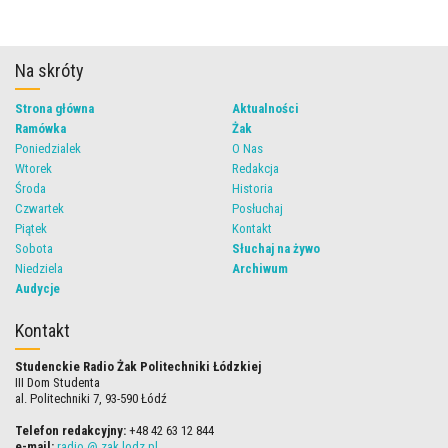
Na skróty
Strona główna
Aktualności
Ramówka
Żak
Poniedzialek
O Nas
Wtorek
Redakcja
Środa
Historia
Czwartek
Posłuchaj
Piątek
Kontakt
Sobota
Słuchaj na żywo
Niedziela
Archiwum
Audycje
Kontakt
Studenckie Radio Żak Politechniki Łódzkiej
III Dom Studenta
al. Politechniki 7, 93-590 Łódź
Telefon redakcyjny:
+48 42 63 12 844
e-mail:
radio @ zak.lodz.pl