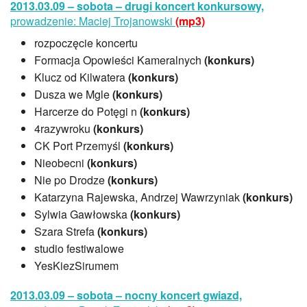
2013.03.09 – sobota – drugi koncert konkursowy,
prowadzenie: Maciej Trojanowski
(mp3)
rozpoczęcie koncertu
Formacja Opowieści Kameralnych
(konkurs)
Klucz od Kilwatera
(konkurs)
Dusza we Mgle
(konkurs)
Harcerze do Potęgi n
(konkurs)
4razywroku
(konkurs)
CK Port Przemyśl
(konkurs)
Nieobecni
(konkurs)
Nie po Drodze
(konkurs)
Katarzyna Rajewska, Andrzej Wawrzyniak
(konkurs)
Sylwia Gawłowska
(konkurs)
Szara Strefa
(konkurs)
studio festiwalowe
YesKiezSirumem
2013.03.09 – sobota – nocny koncert gwiazd,