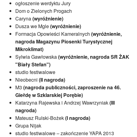
ogłoszenie werdyktu Jury
Dom o Zielonych Progach
Caryna
(wyróżnienie)
Dusza we Mgle
(wyróżnienie)
Formacja Opowieści Kameralnych
(wyróżnienie,
nagroda Magazynu Piosenki Turystycznej
Mikroklimat)
Sylwia Gawłowska
(wyróżnienie, nagroda SR ŻAK
"Biały Stefan")
studio festiwalowe
Nieobecni
(II nagroda)
M3
(nagroda publiczności, zaproszenie na 46.
Giełdę w Szklarskiej Porębie)
Katarzyna Rajewska i Andrzej Wawrzyniak
(III
nagroda)
Mateusz Rulski-Bożek
(I nagroda)
Grupa Nijak
studio festiwalowe – zakończenie YAPA 2013