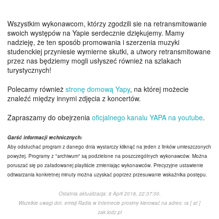
Wszystkim wykonawcom, którzy zgodzili sie na retransmitowanie
swoich występów na Yapie serdecznie dziękujemy. Mamy
nadzieję, że ten sposób promowania i szerzenia muzyki
studenckiej przyniesie wymierne skutki, a utwory retransmitowane
przez nas będziemy mogli usłyszeć również na szlakach
turystycznych!
Polecamy również
stronę domową Yapy
, na której możecie
znaleźć między innymi zdjęcia z koncertów.
Zapraszamy do obejrzenia
oficjalnego kanalu YAPA na youtube
.
Garść informacji technicznych:
Aby odsłuchać program z danego dnia wystarczy kliknąć na jeden z linków umieszczonych
powyżej. Programy z "archiwum" są podzielone na poszczególnych wykonawców. Można
poruszać się po załadowanej playliście zmieniając wykonawców. Precyzyjne ustawienie
odtwarzania konkretnej minuty można uzyskać poprzez przesuwanie wskaźnika postępu.
Ostatnia aktualizacja: 8 April 2018, 22:37:00.
Wszelkie uwagi dot. emisji Radia w Internecie prosimy kierować na adres: ra [ at ]
zak.lodz.pl