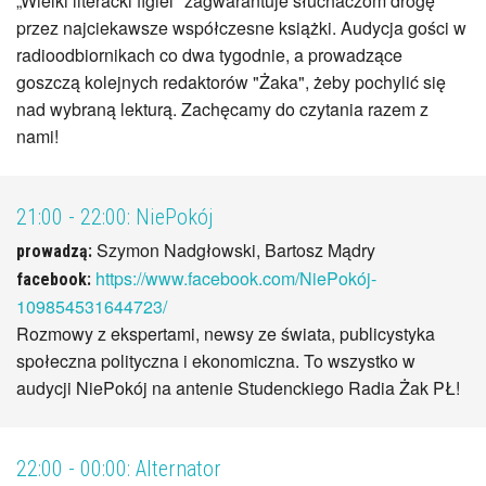
„Wielki literacki figiel" zagwarantuje słuchaczom drogę
przez najciekawsze współczesne książki. Audycja gości w
radioodbiornikach co dwa tygodnie, a prowadzące
goszczą kolejnych redaktorów "Żaka", żeby pochylić się
nad wybraną lekturą. Zachęcamy do czytania razem z
nami!
21:00 - 22:00:
NiePokój
Szymon Nadgłowski, Bartosz Mądry
prowadzą:
https://www.facebook.com/NiePokój-
facebook:
109854531644723/
Rozmowy z ekspertami, newsy ze świata, publicystyka
społeczna polityczna i ekonomiczna. To wszystko w
audycji NiePokój na antenie Studenckiego Radia Żak PŁ!
22:00 - 00:00:
Alternator