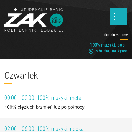
aktualnie gramy
100% muzyki: pop
słuchaj na żywo
Czwartek
00:00 - 02:00:
100% muzyki: metal
100% ciężkich brzmień tuż po północy.
02:00 - 06:00:
100% muzyki: nocka