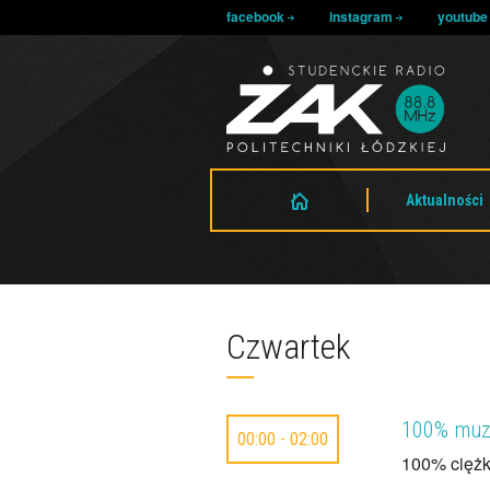
facebook
instagram
youtub
Aktualności
Czwartek
100% muzy
00:00 - 02:00
100% ciężk