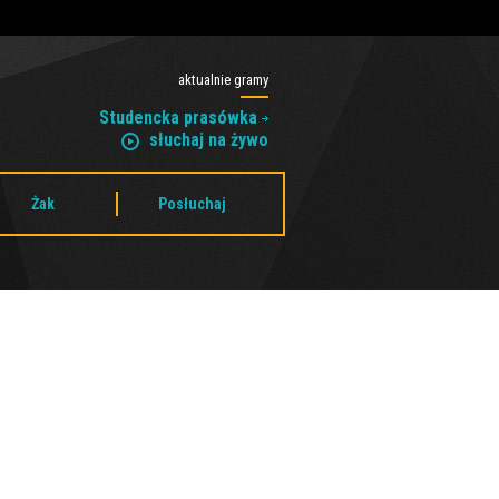
aktualnie gramy
Studencka prasówka
słuchaj na żywo
Żak
Posłuchaj