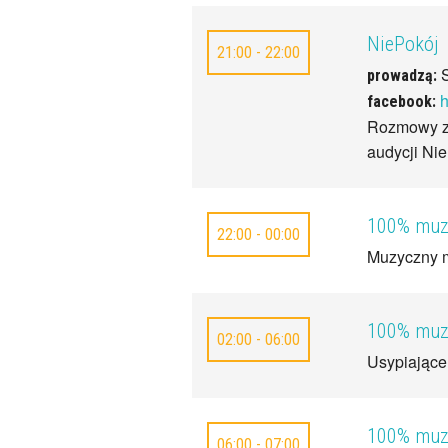
NiePokój
21:00 - 22:00
prowadzą:
h
facebook:
Rozmowy z 
audycji Ni
100% muzy
22:00 - 00:00
Muzyczny m
100% muzy
02:00 - 06:00
Usypiające
100% muzy
06:00 - 07:00