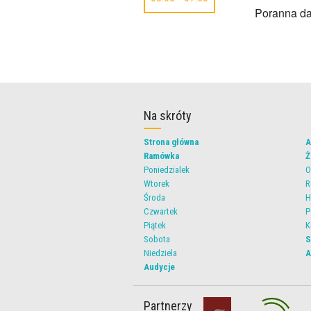
Poranna da
Na skróty
Strona główna
A
Ramówka
Ż
Poniedzialek
O
Wtorek
R
Środa
H
Czwartek
P
Piątek
K
Sobota
S
Niedziela
A
Audycje
Partnerzy