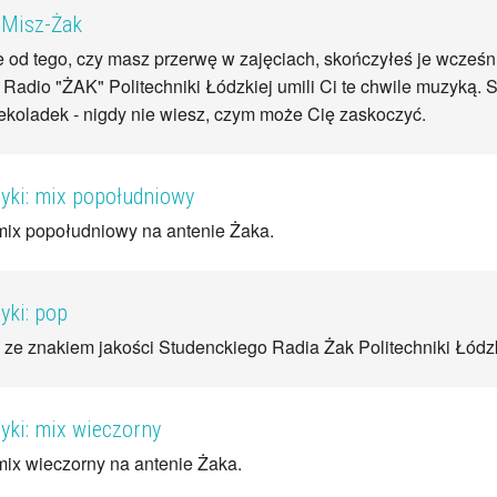
 Misz-Żak
 od tego, czy masz przerwę w zajęciach, skończyłeś je wcześni
Radio "ŻAK" Politechniki Łódzkiej umili Ci te chwile muzyką. S
ekoladek - nigdy nie wiesz, czym może Cię zaskoczyć.
ki: mix popołudniowy
ix popołudniowy na antenie Żaka.
ki: pop
ze znakiem jakości Studenckiego Radia Żak Politechniki Łódzk
ki: mix wieczorny
ix wieczorny na antenie Żaka.