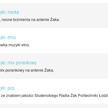
ki: nocka
, nocne brzmienia na antenie Żaka.
ki: etno
wka muzyki etno.
ki: mix porankowy
ix porankowy na antenie Żaka.
ki: pop
ze znakiem jakości Studenckiego Radia Żak Politechniki Łódzk