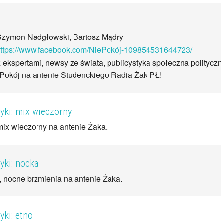
Szymon Nadgłowski, Bartosz Mądry
ttps://www.facebook.com/NiePokój-109854531644723/
ekspertami, newsy ze świata, publicystyka społeczna politycz
ePokój na antenie Studenckiego Radia Żak PŁ!
ki: mix wieczorny
ix wieczorny na antenie Żaka.
ki: nocka
, nocne brzmienia na antenie Żaka.
ki: etno