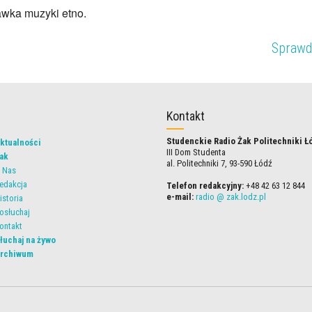
wka muzyki etno.
Sprawd
Kontakt
Studenckie Radio Żak Politechniki Ł
ktualności
III Dom Studenta
ak
al. Politechniki 7, 93-590 Łódź
 Nas
edakcja
Telefon redakcyjny:
+48 42 63 12 844
e-mail:
radio @ zak.lodz.pl
istoria
osłuchaj
ontakt
łuchaj na żywo
rchiwum