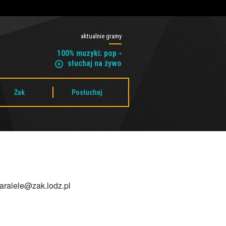
aktualnie gramy
100% muzyki: pop
słuchaj na żywo
Żak
Posłuchaj
aralele@zak.lodz.pl