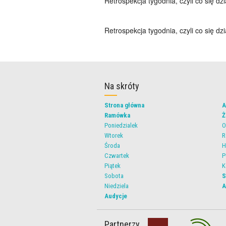
Retrospekcja tygodnia, czyli co się dz
Retrospekcja tygodnia, czyli co się dz
Na skróty
Strona główna
A
Ramówka
Ż
Poniedzialek
O
Wtorek
R
Środa
H
Czwartek
P
Piątek
K
Sobota
S
Niedziela
A
Audycje
Partnerzy