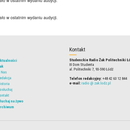
iało w ostatnim wydaniu audycji.
iało w ostatnim wydaniu audycji.
Kontakt
Studenckie Radio Żak Politechniki Ł
ktualności
III Dom Studenta
ak
al. Politechniki 7, 93-590 Łódź
 Nas
edakcja
Telefon redakcyjny:
+48 42 63 12 844
e-mail:
radio @ zak.lodz.pl
istoria
osłuchaj
ontakt
łuchaj na żywo
rchiwum