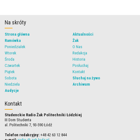
Na skróty
Strona główna
Aktualności
Ramówka
Żak
Poniedzialek
O Nas
Wtorek
Redakcja
Środa
Historia
Czwartek
Posłuchaj
Piątek
Kontakt
Sobota
Słuchaj na żywo
Niedziela
Archiwum
Audycje
Kontakt
Studenckie Radio Żak Politechniki Łódzkiej
III Dom Studenta
al. Politechniki 7, 93-590 Łódź
Telefon redakcyjny:
+48 42 63 12 844
e-mail:
radio @ zak.lodz.pl