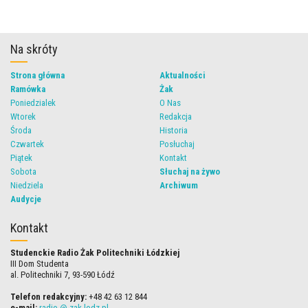
Na skróty
Strona główna
Aktualności
Ramówka
Żak
Poniedzialek
O Nas
Wtorek
Redakcja
Środa
Historia
Czwartek
Posłuchaj
Piątek
Kontakt
Sobota
Słuchaj na żywo
Niedziela
Archiwum
Audycje
Kontakt
Studenckie Radio Żak Politechniki Łódzkiej
III Dom Studenta
al. Politechniki 7, 93-590 Łódź
Telefon redakcyjny:
+48 42 63 12 844
e-mail:
radio @ zak.lodz.pl