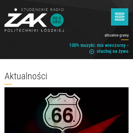
aktualnie gramy
100% muzyki: mix wieczorny
słuchaj na żywo
Aktualności