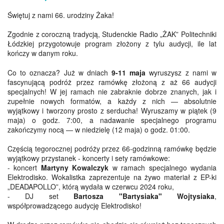
Świętuj z nami 66. urodziny Żaka!
Zgodnie z coroczną tradycją, Studenckie Radio „ŻAK” Politechniki
Łódzkiej przygotowuje program złożony z tylu audycji, ile lat
kończy w danym roku.
Co to oznacza? Już w dniach
9-11 maja
wyruszysz z nami w
fascynującą podróż przez ramówkę złożoną z aż 66 audycji
specjalnych! W jej ramach nie zabraknie dobrze znanych, jak i
zupełnie nowych formatów, a każdy z nich — absolutnie
wyjątkowy i tworzony prosto z serducha! Wyruszamy w piątek (9
maja) o godz. 7:00, a nadawanie specjalnego programu
zakończymy nocą — w niedzielę (12 maja) o godz. 01:00.
Częścią tegorocznej podróży przez 66-godzinną ramówkę będzie
wyjątkowy przystanek - koncerty i sety ramówkowe:
- koncert
Martyny Kowalczyk
w ramach specjalnego wydania
Elektrodisko. Wokalistka zaprezentuje na żywo materiał z EP-ki
„DEADAPOLLO”, którą wydała w czerwcu 2024 roku,
- DJ set
Bartosza "Bartysiaka" Wojtysiaka
,
współprowadzącego audycję Elektrodisko!