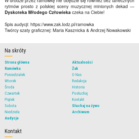
W drodze przez ramówkę nie obędzie się również bez tanecznych
rytmów prosto z polskiej sceny muzycznej minionych dekad —
Dyskoteka Młodego Człowieka
czeka na Ciebie!
Spis audycji: https://www.zak.lodz.pl/ramowka
Twórcy szaty graficznej: Maria Kasznicka & Andrzej Nowakowski
Na skróty
Strona główna
Aktualności
Ramówka
Żak
Poniedzialek
O Nas
Wtorek
Redakcja
Środa
Historia
Czwartek
Posłuchaj
Piątek
Kontakt
Sobota
Słuchaj na żywo
Niedziela
Archiwum
Audycje
Kontakt