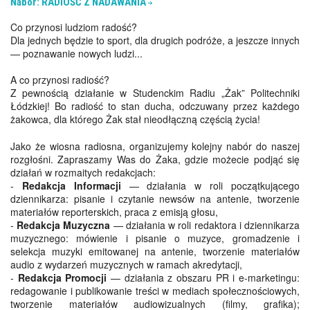
Nabór: RADIOŚĆ Z NADAWANIA
Co przynosi ludziom radość?
Dla jednych będzie to sport, dla drugich podróże, a jeszcze innych
— poznawanie nowych ludzi...
A co przynosi radiość?
Z pewnością działanie w Studenckim Radiu „Żak” Politechniki
Łódzkiej! Bo radiość to stan ducha, odczuwany przez każdego
żakowca, dla którego Żak stał nieodłączną częścią życia!
Jako że wiosna radiosna, organizujemy kolejny nabór do naszej
rozgłośni. Zapraszamy Was do Żaka, gdzie możecie podjąć się
działań w rozmaitych redakcjach:
-
Redakcja Informacji
— działania w roli początkującego
dziennikarza: pisanie i czytanie newsów na antenie, tworzenie
materiałów reporterskich, praca z emisją głosu,
-
Redakcja Muzyczna
— działania w roli redaktora i dziennikarza
muzycznego: mówienie i pisanie o muzyce, gromadzenie i
selekcja muzyki emitowanej na antenie, tworzenie materiałów
audio z wydarzeń muzycznych w ramach akredytacji,
-
Redakcja Promocji
— działania z obszaru PR i e-marketingu:
redagowanie i publikowanie treści w mediach społecznościowych,
tworzenie materiałów audiowizualnych (filmy, grafika);