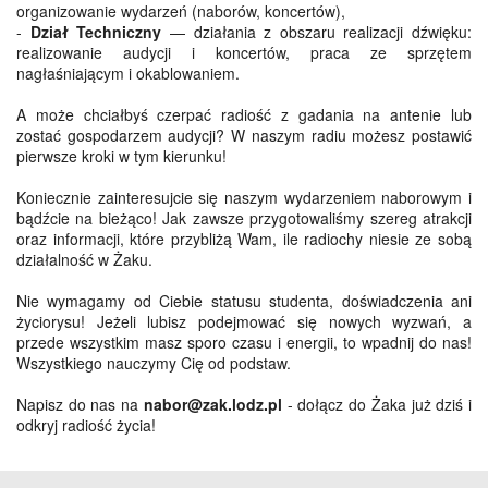
organizowanie wydarzeń (naborów, koncertów),
-
Dział Techniczny
— działania z obszaru realizacji dźwięku:
realizowanie audycji i koncertów, praca ze sprzętem
nagłaśniającym i okablowaniem.
A może chciałbyś czerpać radiość z gadania na antenie lub
zostać gospodarzem audycji? W naszym radiu możesz postawić
pierwsze kroki w tym kierunku!
Koniecznie zainteresujcie się naszym wydarzeniem naborowym i
bądźcie na bieżąco! Jak zawsze przygotowaliśmy szereg atrakcji
oraz informacji, które przybliżą Wam, ile radiochy niesie ze sobą
działalność w Żaku.
Nie wymagamy od Ciebie statusu studenta, doświadczenia ani
życiorysu! Jeżeli lubisz podejmować się nowych wyzwań, a
przede wszystkim masz sporo czasu i energii, to wpadnij do nas!
Wszystkiego nauczymy Cię od podstaw.
Napisz do nas na
nabor@zak.lodz.pl
- dołącz do Żaka już dziś i
odkryj radiość życia!