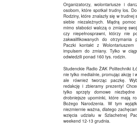
Organizatorzy, wolontariusze i da
osobom, które spotkał trudny los. D
Rodziny, które znalazły się w trudnej 
siebie niezależnych. Mądrą pomoc 
mimo słabości walczą o zmianę swoje
czy niepełnosprawni, którzy nie p
zakwalifikowanych do otrzymania
Paczki kontakt z Wolontariuszem 
impulsem do zmiany. Tylko w ciągu
odwiedzili ponad 160 tys. rodzin.
Studenckie Radio ŻAK Politechniki Łó
nie tylko medialnie, promując akcję i w
ale również tworząc paczkę. Wyb
redakcję i zbieramy prezenty! Chc
tylko sprzęty domowe niezbędne 
drobniejsze upominki, które mają ro
Bożego Narodzenia. W tym wyjąt
niezmiernie ważna, dlatego zachęca
wzięcia udziału w Szlachetnej Pac
weekend 12-13 grudnia.