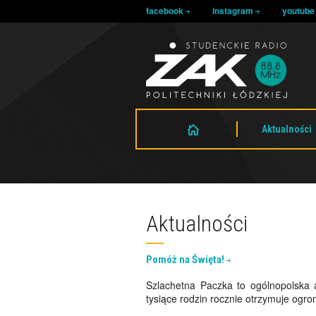
facebook
instagram
youtub
Aktualności
Aktualności
Pomóż na Święta!
Szlachetna Paczka to ogólnopolska a
tysiące rodzin rocznie otrzymuje og