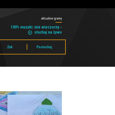
aktualnie gramy
100% muzyki: mix wieczorny
słuchaj na żywo
Żak
Posłuchaj