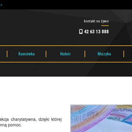
e
kontakt na żywo
42 63 13 888
Ramówka
Nabór
Muzyka
kcja charytatywna, dzięki której
romną pomoc.