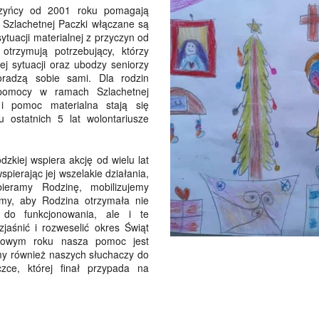
rczyńcy od 2001 roku pomagają
o Szlachetnej Paczki włączane są
sytuacji materialnej z przyczyn od
otrzymują potrzebujący, którzy
j sytuacji oraz ubodzy seniorzy
oradzą sobie sami. Dla rodzin
 pomocy w ramach Szlachetnej
i pomoc materialna stają się
 ostatnich 5 lat wolontariusze
dzkiej wspiera akcję od wielu lat
spierając jej wszelakie działania,
ieramy Rodzinę, mobilizujemy
emy, aby Rodzina otrzymała nie
do funkcjonowania, ale i te
zjaśnić i rozweselić okres Świąt
kowym roku nasza pomoc jest
my również naszych słuchaczy do
zce, której finał przypada na